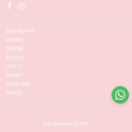
尺碼及韓文參考
購物流程
常見問題
配送方式
付款方式
聯絡我們
商品退貨條款
私隱政策
loloten - 여성 빅사이즈 쇼핑몰 로로텐♡韓國女裝外套
Lady Wadorable © 2026
HK$608