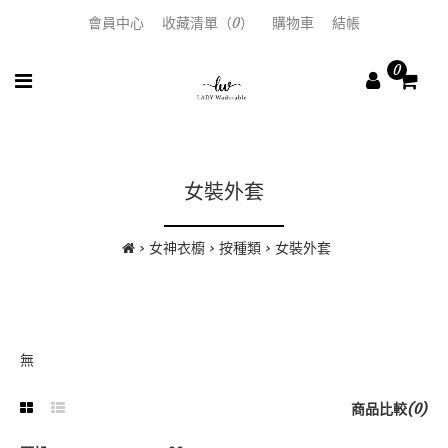
會員中心
收藏清單（0）
購物車
結帳
0
女裝外套
女神衣櫥
按種類
女裝外套
無
商品比較(0)