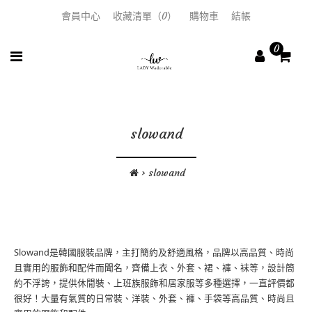
會員中心
收藏清單（0）
購物車
結帳
0
slowand
slowand
Slowand是韓國服裝品牌，主打簡約及舒適風格，品牌以高品質、時尚
且實用的服飾和配件而聞名，齊備上衣、外套、裙、褲、袜等，設計簡
約不浮誇，提供休閒裝、上班族服飾和居家服等多種選擇
，一直評價都
很好！大量有氣質的日常裝、洋裝、外套、褲、手袋等高品質、時尚且